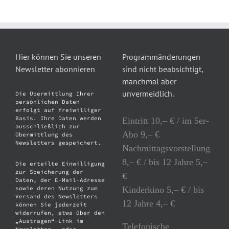
Hier können Sie unseren
Programmänderungen
Newsletter abonnieren
sind nicht beabsichtigt,
manchmal aber
unvermeidlich.
Die Übermittlung Ihrer
persönlichen Daten
erfolgt auf freiwilliger
Basis. Ihre Daten werden
Eintritt 10,– € / im 5er-
ausschließlich zur
Abo 9,– €
Übermittlung des
Newsletters gespeichert.
Nachmittagsvorstellung
8,– € / bis 12 Jahre 5,–
Die erteilte Einwilligung
zur Speicherung der
€
Daten, der E-Mail-Adresse
Kinderkino 5,– € / bis
sowie deren Nutzung zum
Versand des Newsletters
12 Jahre 4,– €
können Sie jederzeit
widerrufen, etwa über den
„Austragen“-Link im
Telefonische