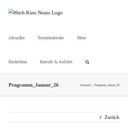
Zum
Inhalt
springen
Aktuelles
Terminkalender
Filme
Kinderkino
Kontakt & Anfahrt
Programm_Januar_26
Startseite
Programm_Januar_26
Zurück