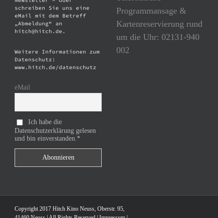
Newsletter – oder
schreiben Sie uns eine
Programmansage &
eMail mit dem Betreff
Kartenreservierung rund
„Abmeldung“ an
hitch@hitch.de.
um die Uhr: 02131-940
002
Weitere Informationen zum
Datenschutz:
www.hitch.de/datenschutz
eMail
Ich habe die
Datenschutzerklärung gelesen
und bin einverstanden.*
Copyright 2017 Hitch Kino Neuss, Oberstr. 95,
41460 Neuss | All Rights Reserved |
Impressum
|